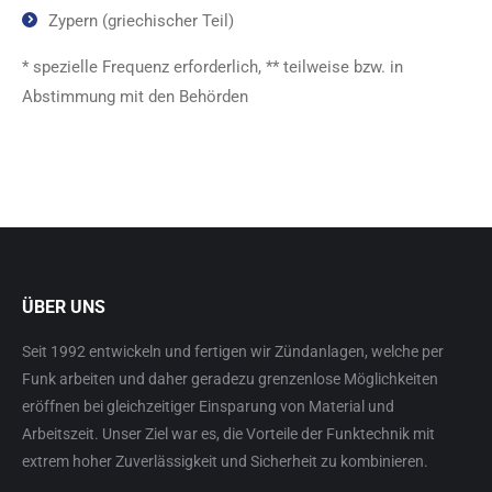
Zypern (griechischer Teil)
* spezielle Frequenz erforderlich, ** teilweise bzw. in
Abstimmung mit den Behörden
ÜBER UNS
Seit 1992 entwickeln und fertigen wir Zündanlagen, welche per
Funk arbeiten und daher geradezu grenzenlose Möglichkeiten
eröffnen bei gleichzeitiger Einsparung von Material und
Arbeitszeit. Unser Ziel war es, die Vorteile der Funktechnik mit
extrem hoher Zuverlässigkeit und Sicherheit zu kombinieren.